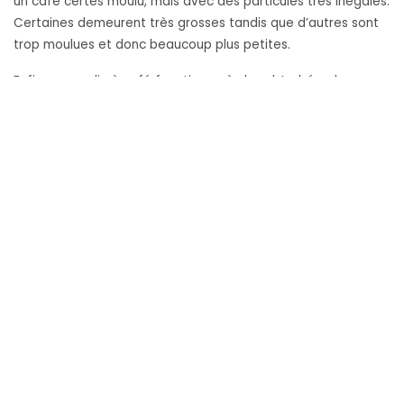
un café certes moulu, mais avec des particules très inégales.
Certaines demeurent très grosses tandis que d’autres sont
trop moulues et donc beaucoup plus petites.
Enfin, ce moulin à café fonctionne à chaud. Le bémol avec
cette caractéristique est que plus la mouture dure
longtemps, plus les risques de bruler votre café se
multiplient. Le moulin à lames ne vous offre donc pas la
possibilité de varier votre mouture ni d’obtenir une mouture
régulière et peut potentiellement altérer le gout de votre
café.
Cliquez pour choisir un moulin à café et en apprendre plus
sur
comment moudre son café
.
Préférer un moulin à ébarbage
Le moulin à ébarbage est une option beaucoup plus pratique
et plus efficace que le moulin à lames. Bien que sa mouture
ne soit pas non plus parfaite, le moulin à ébarbage vous