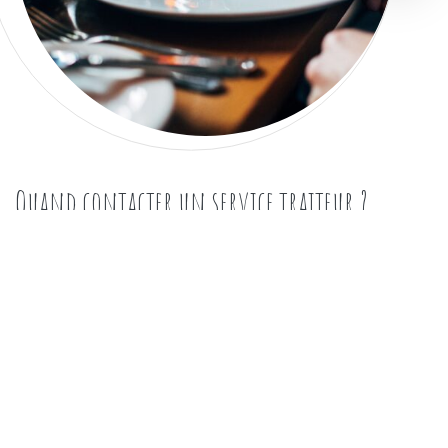
Quand contacter un service traiteur ?
juillet 15, 2020
|
admin
|
0 Comments
Box Gourmande
Un évènement réussi se traduit généralement par un repas
festif et gourmand. Peu importe le type de fête que vous
organisez, il est important d’offrir le meilleur à vos convives,
et les mets délicieux et goûteux marquent essentiellement
leur esprit. Pour s’assurer d’un service impeccable et
satisfaisant, faire appel à un service traiteur se trouve …