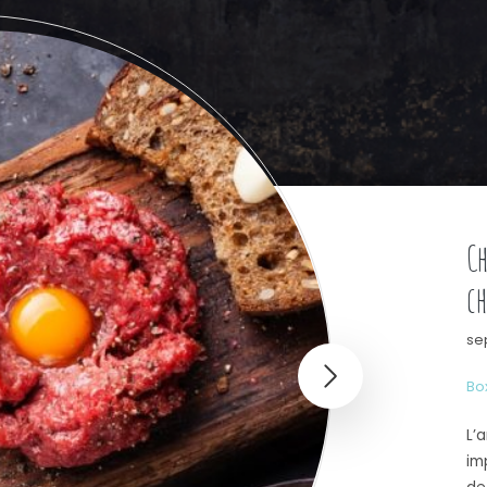
Ch
ch
se
Bo
L’
im