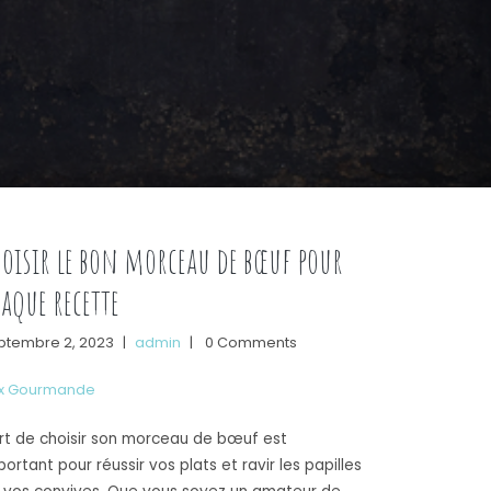
oisir le bon morceau de bœuf pour
aque recette
ptembre 2, 2023
|
admin
|
0 Comments
x Gourmande
art de choisir son morceau de bœuf est
portant pour réussir vos plats et ravir les papilles