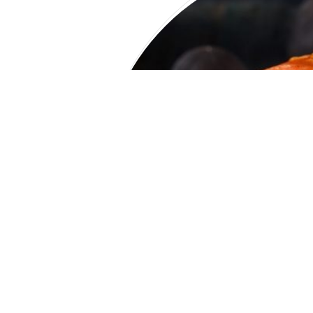
s
ta ? »