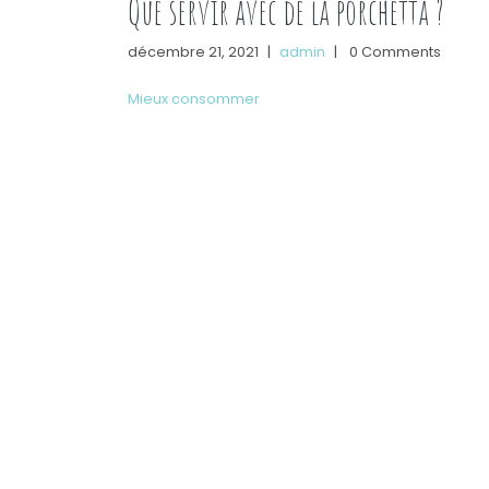
Que servir avec de la porchetta ?
décembre 21, 2021
|
admin
|
0 Comments
Mieux consommer
Originaire de l’Italie, la porchetta est un mets
estival centré sur la viande de porc et les herbe
aromatiques. Cet article vous dit avec quoi la
servir. Qu’est-ce que la porchetta et quoi servir
avec ? Spécialité de la cuisine italienne, la
porchetta désigne du cochon farci d’herbes
aromatiques. Divers morceaux peuvent être
utilisés dans cette …
« Que servir avec de la porchet
Continue reading