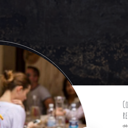
C
re
dé