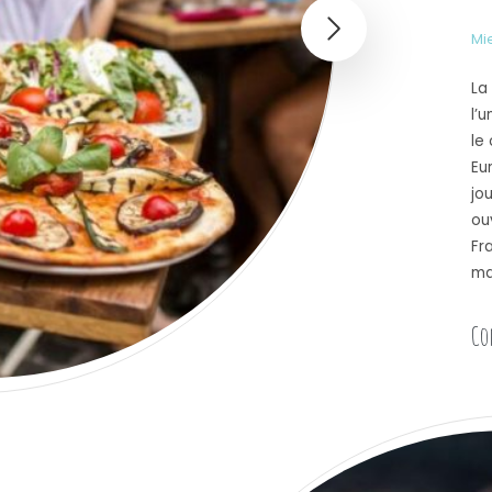
Mi
La
l’
le
Eu
jo
ou
Fr
ma
Co