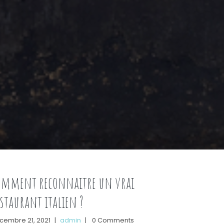
omment reconnaitre un vrai
staurant italien ?
cembre 21, 2021
|
admin
|
0 Comments