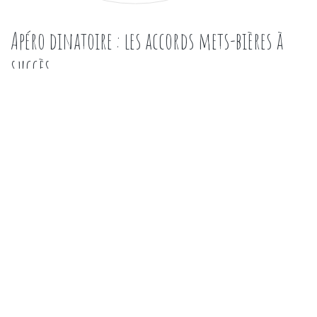
Apéro dinatoire : les accords mets-bières à
succès
janvier 16, 2021
|
admin
|
0 Comments
Mieux consommer
Un apéritif réunit les amis pour fêter un évènement spécial
ou juste pour le plaisir d’être réuni. Le choix d’un apéritif déjà
préparé semble être une bonne idée, et encore plus si on les
mélange avec la bière la plus appropriée. La bière a détrôné
le vin depuis quelques années dans les apéros dinatoires à …
« Apéro dinatoire : les accords mets-bières à 
Continue reading