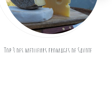
Top 3 des meilleurs fromages de Savoie
janvier 19, 2023
|
admin
|
0 Comments
Mieux consommer
La Savoie est une région montagneuse très prisée par les
éleveurs et les fermiers. Elle est aussi connue pour ses
fromages variés qui ne cessent de nous régaler. Eh oui, la
Savoie produit beaucoup de produits laitiers. D’ailleurs, elle
en produit tellement qu’on a du mal à distinguer ses
meilleurs fromages. Cela dit, nous avons …