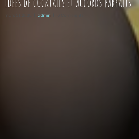
idées de cocktails et accords parfaits
mars 21, 2025
|
admin
|
0 Comments