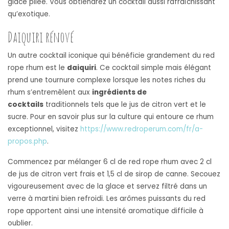
glace pilée. Vous obtiendrez un cocktail aussi rafraîchissant
qu’exotique.
Daiquiri rénové
Un autre cocktail iconique qui bénéficie grandement du red
rope rhum est le
daiquiri
. Ce cocktail simple mais élégant
prend une tournure complexe lorsque les notes riches du
rhum s’entremêlent aux
ingrédients de
cocktails
traditionnels tels que le jus de citron vert et le
sucre. Pour en savoir plus sur la culture qui entoure ce rhum
exceptionnel, visitez
https://www.redroperum.com/fr/a-
propos.php
.
Commencez par mélanger 6 cl de red rope rhum avec 2 cl
de jus de citron vert frais et 1,5 cl de sirop de canne. Secouez
vigoureusement avec de la glace et servez filtré dans un
verre à martini bien refroidi. Les arômes puissants du red
rope apportent ainsi une intensité aromatique difficile à
oublier.