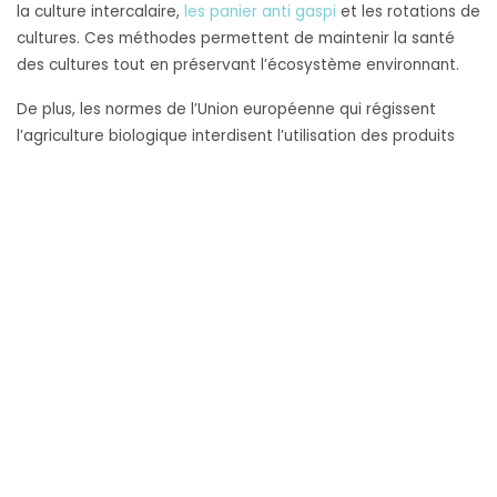
la culture intercalaire,
les panier anti gaspi
et les rotations de
cultures. Ces méthodes permettent de maintenir la santé
des cultures tout en préservant l’écosystème environnant.
De plus, les normes de l’Union européenne qui régissent
l’agriculture biologique interdisent l’utilisation des produits
chimiques de synthèse, d’hormones de croissance et
d’antibiotiques. Cette réglementation garantit que les
aliments biologiques sont cultivés et produits d’une manière
qui exclut les substances nocives pour la santé humaine. Dès
lors, si vous faites recours à la consommation des produits
biologiques, vous soutenez une agriculture plus durable et
participez à la préservation des écosystèmes.
Quelles sont les raisons pour lesquelles
l’alimentation biologique est importante
pour la santé ?