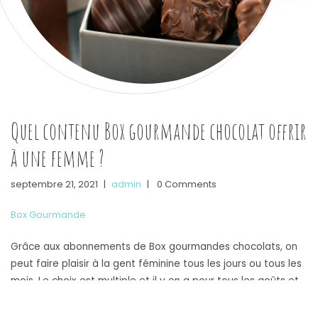
Quel contenu Box gourmande chocolat offrir
à une femme ?
septembre 21, 2021
|
admin
|
0 Comments
Box Gourmande
Grâce aux abonnements de Box gourmandes chocolats, on
peut faire plaisir à la gent féminine tous les jours ou tous les
mois. Le choix est multiple et il y en a pour tous les goûts et
les budgets : noir, blanc, lait et bien d’autres. Pour trouver
l’offre idéale, certains sites spécialisés en termes de …