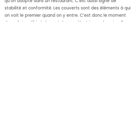
qu’on adopte dans un restaurant. C’est aussi signe de
stabilité et conformité. Les couverts sont des éléments à qui
on voit le premier quand on y entre. C’est donc le moment
de se faire offrir à des catalogues électriques de vaisselles.
Catalogue électrique Il existe différents …
« A savoir sur le catalogue électrique de vaiss
Continue reading