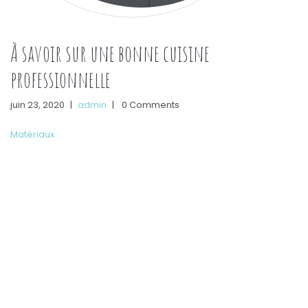
À savoir sur une bonne cuisine
professionnelle
juin 23, 2020
|
admin
|
0 Comments
Matériaux
L’aménagement d’une cuisine professionnelle doit se faire
avec soin et doit respecter certains critères fondamentaux.
De plus, cela doit se faire par des experts qui sont plus à
même à donner des conseils et à réaliser les travaux dans la
règle de l’art. Encore faut-il trouver le bon prestataire pour
répondre au mieux à ces …
« À savoir sur une bonne cuisine profession
Continue reading